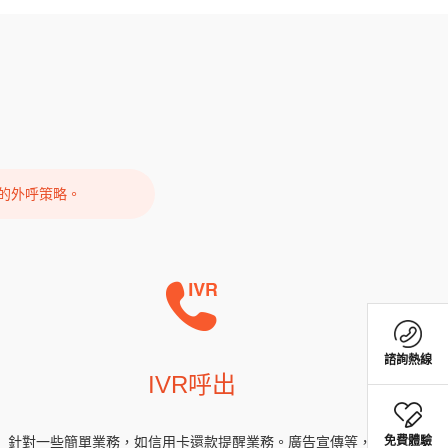
的外呼策略。
+886
+886
諮詢熱線
諮詢熱線
IVR呼出
針對一些簡單業務，如信用卡還款提醒業務。廣告宣傳等，
免費體驗
免費體驗