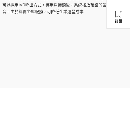
可以採用IVR呼出方式，待用戶接聽後，系統播放預設的語
音。由於無需坐席服務，可降低企業運營成本
訂閱
訂閱